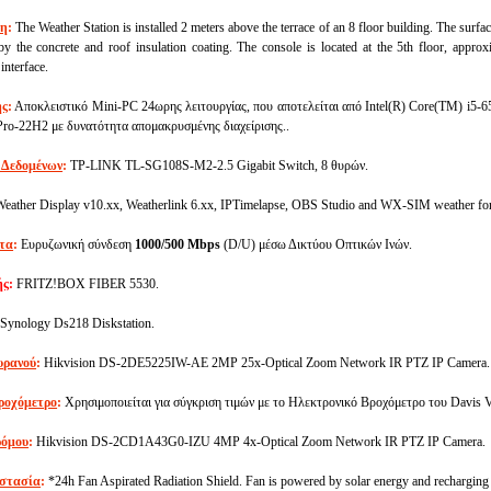
ση
:
The Weather Station is installed 2 meters above the terrace of an 8 floor building. The surfac
by the concrete and roof insulation coating. The console is located at the 5th floor, approxi
interface.
ής
:
Αποκλειστικό Mini-PC 24ωρης λειτουργίας, που αποτελείται από Intel(R) Core(TM)
ro-22H2 με δυνατότητα απομακρυσμένης διαχείρισης..
 Δεδομένων
:
TP-LINK TL-SG108S-M2-2.5 Gigabit Switch, 8 θυρών.
eather Display v10.xx, Weatherlink 6.xx, IPTimelapse, OBS Studio and WX-SIM weather for
τα
:
Ευρυζωνική σύνδεση
1000/500 Mbps
(D/U) μέσω Δικτύου Οπτικών Ινών.
ής
:
FRITZ!BOX FIBER 5530.
Synology Ds218 Diskstation.
υρανού
:
Hikvision DS-2DE5225IW-AE 2MP 25x-Optical Zoom Network IR PTZ IP Camera.
ροχόμετρο
:
Χρησιμοποιείται για σύγκριση τιμών με το Ηλεκτρονικό Βροχόμετρο του Davis 
ρόμου
:
Hikvision DS-2CD1A43G0-IZU 4MP 4x-Optical Zoom Network IR PTZ IP Camera.
οστασία
:
*24h Fan Aspirated Radiation Shield. Fan is powered by solar energy and recharging