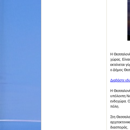
Η Θεσσαλονί
χώρας. Είνα
εκτείνεται 
ο Δήμος Θεσ
Διαβάστε εδ
Η Θεσσαλονίκ
υπόλοιπη Νο
ενδοχώρα. Ο
πόλη.
Στη Θεσσαλο
αρχιτεκτονικ
διασποράς.