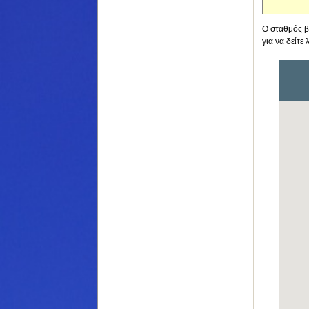
Ο σταθμός β
για να δείτε