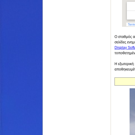
Ο σταθμός α
σελίδες ενημ
Display Soft
τοποθετημένο
Η εξωτερική 
αποθηκευμένη