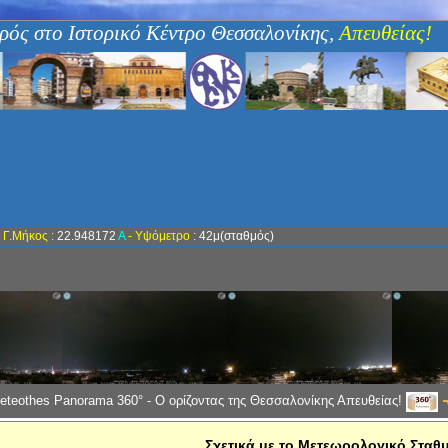
ρός στο Ιστορικό Κέντρο Θεσσαλονίκης,
Απευθείας!
-
Γ.Μήκος :
22.948172
Α
- Υψόμετρο :
42μ(σταθμός)
eteothes Panorama 360° - Ο ορίζοντας της Θεσσαλονίκης Απευθείας!
Σχετικά με το Μετεωρολογικό Σταθ