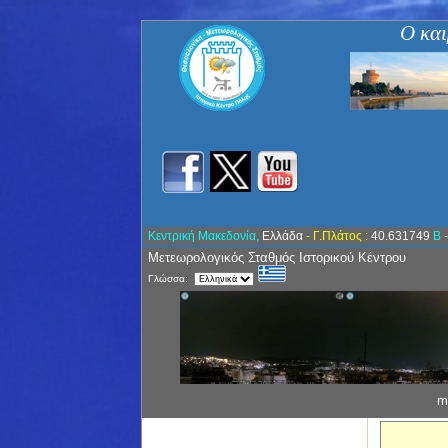
Ο και
Κεντρική Μακεδονία,
Ελλάδα
- Γ.Πλάτος :
40.631749
Β
Μετεωρολογικός Σταθμός Ιστορικού Κέντρου
Γλώσσα:
m