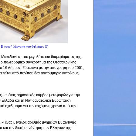
Η χρυσή λάρνακα του Φιλίππου Β'
ς Μακεδονίας, του μεγαλύτερου διαμερίσματος της
 Το πολεοδομικό συγκρότημα της Θεσσαλονίκης
 από 16 Δήμους. Σύμφωνα με την απογραφή του 2001,
λείται από περίπου ένα εκατομμύριο κατοίκους.
ας και ένας σημαντικός κόμβος μεταφορών για την
ην Ελλάδα και τη Νοτιοανατολική Ευρωπαική
κό σχεδιασμό για την ερχόμενη χρονιά από την
 κι ένας μεγάλος αριθμός μνημείων Βυζαντινής
ου και την διετή συνάντηση των Ελλήνων της