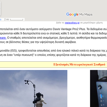
Δείτε το
meteothes.gr
σε μεγαλύτερο χάρτη
ποτελείται από έναν αυτόματο ασύρματο Davis Vantage Pro2 Plus. Τα δεδομένα συλ
ερώνονται κάθε 9 δευτερόλεπτα ενώ οι στατικές κάθε 5 λεπτά. Η σελίδα και τα δεδο
ware.
Ο σταθμός αποτελείται από ανεμόμετρο, βροχόμετρο, αισθητήρα θερμοκρασία
υς σε βέλτιστες θέσεις για την υψηλότερη δυνατή ακρίβεια.
μονάδα (ISS), τροφοδοτείται απευθείας από ένα ηλιακό πάνελ κατά τη διάρκεια της 
 σε έναν "υπέρ-πυκνωτή" ο οποίος επίσης φορτίζεται κατά τη διάρκεια της ημέρας 
Εξοπλισμός Μετεωρολογικού Σταθμού