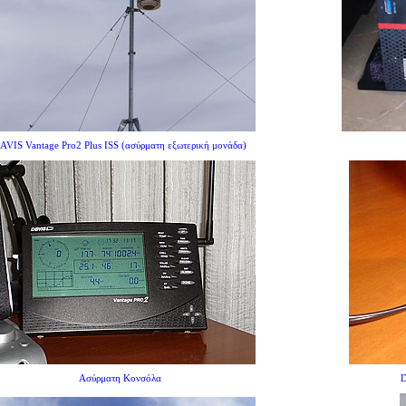
AVIS Vantage Pro2 Plus ISS (ασύρματη εξωτερική μονάδα)
Ασύρματη Κονσόλα
D