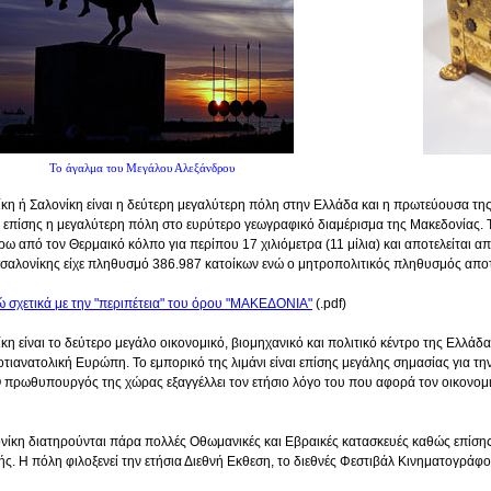
Το άγαλμα του Μεγάλου Αλεξάνδρου
κη ή Σαλονίκη είναι η δεύτερη μεγαλύτερη πόλη στην Ελλάδα και η πρωτεύουσα τη
ι επίσης η μεγαλύτερη πόλη στο ευρύτερο γεωγραφικό διαμέρισμα της Μακεδονίας.
γύρω από τον Θερμαικό κόλπο για περίπου 17 χιλιόμετρα (11 μίλια) και αποτελείται
σαλονίκης είχε πληθυσμό 386.987 κατοίκων ενώ ο μητροπολιτικός πληθυσμός αποτε
ώ σχετικά με την "περιπέτεια" του όρου "ΜΑΚΕΔΟΝΙΑ"
(.pdf)
η είναι το δεύτερο μεγάλο οικονομικό, βιομηχανικό και πολιτικό κέντρο της Ελλάδ
τιανατολική Ευρώπη. Το εμπορικό της λιμάνι είναι επίσης μεγάλης σημασίας για τ
 πρωθυπουργός της χώρας εξαγγέλλει τον ετήσιο λόγο του που αφορά τον οικονομι
νίκη διατηρούνται πάρα πολλές Οθωμανικές και Εβραικές κατασκευές καθώς επίσης
ής. Η πόλη φιλοξενεί την ετήσια Διεθνή Εκθεση, το διεθνές Φεστιβάλ Κινηματογράφ