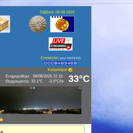
Σάββατο 08-08-2026
Επισκέπτες
(από 09/03/22)
Καλησπέρα!
33°C
Ενημερώθηκε
:
08/08/2026 22:10
Υγρασία:
43
%
μό