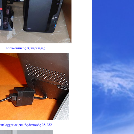
Αποκλειστικός εξυπηρετητής
atalogger σειριακής διεπαφής RS-232