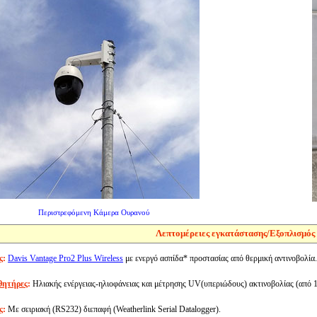
Περιστρεφόμενη Κάμερα Ουρανού
Λεπτομέρειες εγκατάστασης/Eξοπλισμός
ς
:
Davis Vantage Pro2 Plus Wireless
με ενεργό ασπίδα* προστασίας από θερμική αντινοβολία.
θητήρες
:
Ηλιακής ενέργειας-ηλιοφάνειας και μέτρησης UV(υπεριώδους) ακτινοβολίας (από 1
ς
:
Με σειριακή (RS232) διεπαφή (Weatherlink Serial Datalogger).