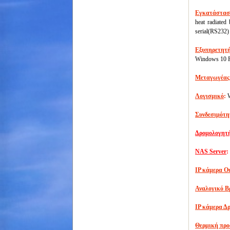
Εγκατάστα
heat radiated 
serial(RS232) 
Εξυπηρετητ
Windows 10 P
Μεταγωγέας
Λογισμικό
:
W
Συνδεσιμότη
Δρομολογητ
NAS Server
:
IP κάμερα Ο
Αναλογικό Β
IP κάμερα Δ
Θερμική πρ