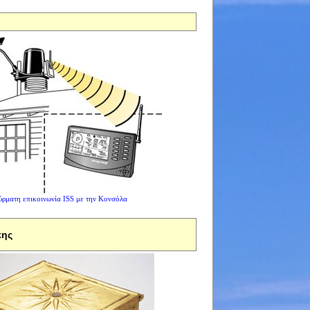
ρματη επικοινωνία ISS με την Κονσόλα
κης