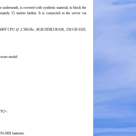
e underneath, is covered with synthetic material, to block the
mately 15 meters farther. It is connected to the server via
 i5-6500T CPU @ 2.50GHz , 8GB DDR3-RAM, 250 GB SSD,
ecast model.
VP2+.
 Ni-MH batteries.