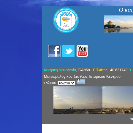
Ο και
Κεντρική Μακεδονία,
Ελλάδα
- Γ.Πλάτος :
40.631749
Β
Μετεωρολογικός Σταθμός Ιστορικού Κέντρου
Γλώσσα:
m