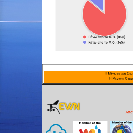
Η Μέγιστη τιμή Σημ
Η Μέγιστη Θερμο
Απο