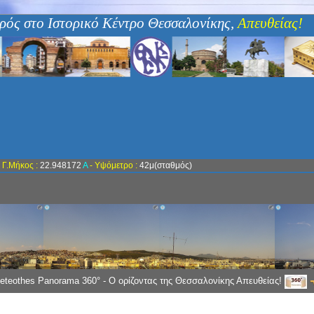
ρός στο Ιστορικό Κέντρο Θεσσαλονίκης,
Απευθείας!
-
Γ.Μήκος :
22.948172
Α
- Υψόμετρο :
42μ(σταθμός)
eteothes Panorama 360° - Ο ορίζοντας της Θεσσαλονίκης Απευθείας!