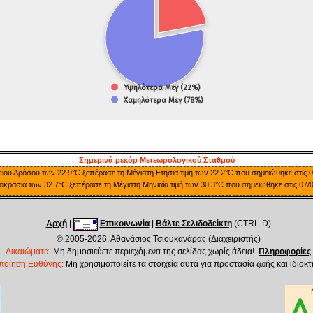
Σημερινά ρεκόρ Μετεωρολογικού Σταθμού
είου Δρόσου των 22.9°C ξεπέρασε τη Μέγιστη Ετήσια τιμή των 22.2°C που σημειώθηκε στις 0
κρασία των 32.7°C ξεπέρασε τη Μέγιστη Μηνιαία τιμή των 30.3°C που σημειώθηκε στις 07/0
Αρχή
|
Επικοινωνία
|
Βάλτε Σελιδοδείκτη
(CTRL-D)
© 2005-2026, Αθανάσιος Τσιουκανάρας (Διαχειριστής)
Δικαιώματα:
Μη δημοσιεύετε περιεχόμενα της σελίδας χωρίς άδεια!
Πληροφορίες
ποίηση Ευθύνης:
Μη χρησιμοποιείτε τα στοιχεία αυτά για προστασία ζωής και ιδιοκτ