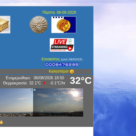
Πέμπτη 06-08-2026
Επισκέπτες
(από 09/03/22)
Καλησπέρα!
32°C
Ενημερώθηκε
:
06/08/2026 18:50
Θερμοκρασία:
32.1°C
-0.1°C
/hr