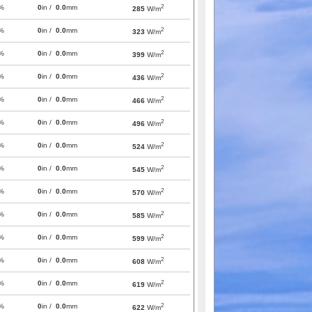
2
%
0
in /
0.0
mm
285
W/m
2
%
0
in /
0.0
mm
323
W/m
2
%
0
in /
0.0
mm
399
W/m
2
%
0
in /
0.0
mm
436
W/m
2
%
0
in /
0.0
mm
466
W/m
2
%
0
in /
0.0
mm
496
W/m
2
%
0
in /
0.0
mm
524
W/m
2
%
0
in /
0.0
mm
545
W/m
2
%
0
in /
0.0
mm
570
W/m
2
%
0
in /
0.0
mm
585
W/m
2
%
0
in /
0.0
mm
599
W/m
2
%
0
in /
0.0
mm
608
W/m
2
%
0
in /
0.0
mm
619
W/m
2
%
0
in /
0.0
mm
622
W/m