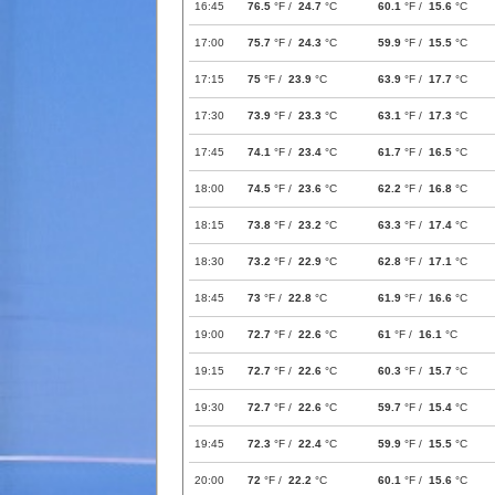
16:45
76.5
°F /
24.7
°C
60.1
°F /
15.6
°C
17:00
75.7
°F /
24.3
°C
59.9
°F /
15.5
°C
17:15
75
°F /
23.9
°C
63.9
°F /
17.7
°C
17:30
73.9
°F /
23.3
°C
63.1
°F /
17.3
°C
17:45
74.1
°F /
23.4
°C
61.7
°F /
16.5
°C
18:00
74.5
°F /
23.6
°C
62.2
°F /
16.8
°C
18:15
73.8
°F /
23.2
°C
63.3
°F /
17.4
°C
18:30
73.2
°F /
22.9
°C
62.8
°F /
17.1
°C
18:45
73
°F /
22.8
°C
61.9
°F /
16.6
°C
19:00
72.7
°F /
22.6
°C
61
°F /
16.1
°C
19:15
72.7
°F /
22.6
°C
60.3
°F /
15.7
°C
19:30
72.7
°F /
22.6
°C
59.7
°F /
15.4
°C
19:45
72.3
°F /
22.4
°C
59.9
°F /
15.5
°C
20:00
72
°F /
22.2
°C
60.1
°F /
15.6
°C