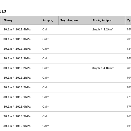
019
Πίεση
Ανεμος
Ταχ. Ανέμου
Ριπές Ανέμου
Υγ
30.1
in /
1019.4
hPa
Calm
2
mph /
3.2
km/h
74
30.1
in /
1019.3
hPa
Calm
73
30.1
in /
1019.3
hPa
Calm
73
30.1
in /
1019.3
hPa
Calm
74
30.1
in /
1019.2
hPa
Calm
3
mph /
4.8
km/h
78
30.1
in /
1019.2
hPa
Calm
79
30.1
in /
1019.2
hPa
Calm
78
30.1
in /
1019.1
hPa
Calm
77
30.1
in /
1019.0
hPa
Calm
77
30.1
in /
1018.9
hPa
Calm
76
30.1
in /
1019.0
hPa
Calm
76