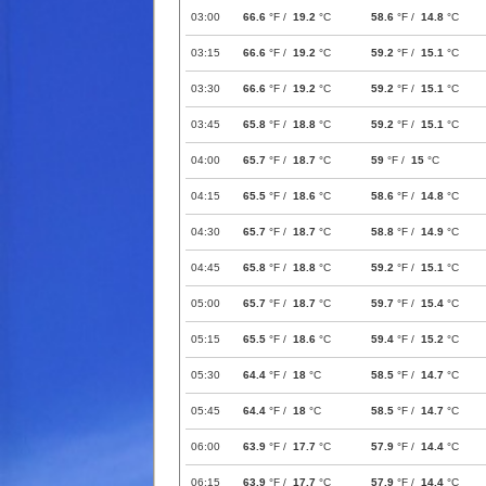
03:00
66.6
°F /
19.2
°C
58.6
°F /
14.8
°C
03:15
66.6
°F /
19.2
°C
59.2
°F /
15.1
°C
03:30
66.6
°F /
19.2
°C
59.2
°F /
15.1
°C
03:45
65.8
°F /
18.8
°C
59.2
°F /
15.1
°C
04:00
65.7
°F /
18.7
°C
59
°F /
15
°C
04:15
65.5
°F /
18.6
°C
58.6
°F /
14.8
°C
04:30
65.7
°F /
18.7
°C
58.8
°F /
14.9
°C
04:45
65.8
°F /
18.8
°C
59.2
°F /
15.1
°C
05:00
65.7
°F /
18.7
°C
59.7
°F /
15.4
°C
05:15
65.5
°F /
18.6
°C
59.4
°F /
15.2
°C
05:30
64.4
°F /
18
°C
58.5
°F /
14.7
°C
05:45
64.4
°F /
18
°C
58.5
°F /
14.7
°C
06:00
63.9
°F /
17.7
°C
57.9
°F /
14.4
°C
06:15
63.9
°F /
17.7
°C
57.9
°F /
14.4
°C