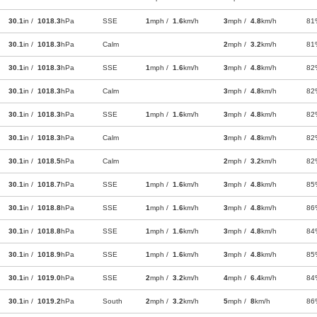
30.1
in /
1018.3
hPa
SSE
1
mph /
1.6
km/h
3
mph /
4.8
km/h
81
30.1
in /
1018.3
hPa
Calm
2
mph /
3.2
km/h
81
30.1
in /
1018.3
hPa
SSE
1
mph /
1.6
km/h
3
mph /
4.8
km/h
82
30.1
in /
1018.3
hPa
Calm
3
mph /
4.8
km/h
82
30.1
in /
1018.3
hPa
SSE
1
mph /
1.6
km/h
3
mph /
4.8
km/h
82
30.1
in /
1018.3
hPa
Calm
3
mph /
4.8
km/h
82
30.1
in /
1018.5
hPa
Calm
2
mph /
3.2
km/h
82
30.1
in /
1018.7
hPa
SSE
1
mph /
1.6
km/h
3
mph /
4.8
km/h
85
30.1
in /
1018.8
hPa
SSE
1
mph /
1.6
km/h
3
mph /
4.8
km/h
86
30.1
in /
1018.8
hPa
SSE
1
mph /
1.6
km/h
3
mph /
4.8
km/h
84
30.1
in /
1018.9
hPa
SSE
1
mph /
1.6
km/h
3
mph /
4.8
km/h
85
30.1
in /
1019.0
hPa
SSE
2
mph /
3.2
km/h
4
mph /
6.4
km/h
84
30.1
in /
1019.2
hPa
South
2
mph /
3.2
km/h
5
mph /
8
km/h
86