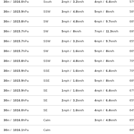
30
in /
1016.0
hPa
South
2
mph /
3.2
km/h
4
mph /
6.4
km/h
57
30
in /
1015.9
hPa
SSW
3
mph /
4.8
km/h
5
mph /
8
km/h
58
30
in /
1015.8
hPa
SW
3
mph /
4.8
km/h
6
mph /
9.7
km/h
68
30
in /
1015.7
hPa
SW
5
mph /
8
km/h
7
mph /
11.3
km/h
69
30
in /
1015.7
hPa
SSW
2
mph /
3.2
km/h
6
mph /
9.7
km/h
65
30
in /
1015.7
hPa
SW
1
mph /
1.6
km/h
5
mph /
8
km/h
66
30
in /
1015.8
hPa
SSW
3
mph /
4.8
km/h
5
mph /
8
km/h
70
30
in /
1015.9
hPa
SSE
1
mph /
1.6
km/h
4
mph /
6.4
km/h
70
30
in /
1015.9
hPa
SSE
1
mph /
1.6
km/h
5
mph /
8
km/h
68
30
in /
1015.9
hPa
SE
1
mph /
1.6
km/h
4
mph /
6.4
km/h
67
30
in /
1016.0
hPa
SE
2
mph /
3.2
km/h
4
mph /
6.4
km/h
65
30
in /
1016.0
hPa
SE
1
mph /
1.6
km/h
4
mph /
6.4
km/h
64
30
in /
1016.0
hPa
Calm
3
mph /
4.8
km/h
65
30
in /
1016.1
hPa
Calm
66