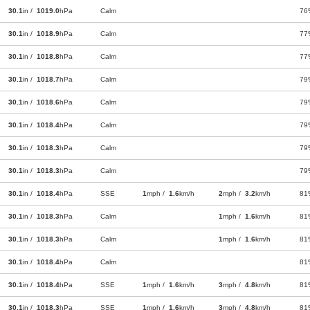
30.1
in /
1019.0
hPa
Calm
76
30.1
in /
1018.9
hPa
Calm
77
30.1
in /
1018.8
hPa
Calm
77
30.1
in /
1018.7
hPa
Calm
79
30.1
in /
1018.6
hPa
Calm
79
30.1
in /
1018.4
hPa
Calm
79
30.1
in /
1018.3
hPa
Calm
79
30.1
in /
1018.3
hPa
Calm
79
30.1
in /
1018.4
hPa
SSE
1
mph /
1.6
km/h
2
mph /
3.2
km/h
81
30.1
in /
1018.3
hPa
Calm
1
mph /
1.6
km/h
81
30.1
in /
1018.3
hPa
Calm
1
mph /
1.6
km/h
81
30.1
in /
1018.4
hPa
Calm
81
30.1
in /
1018.4
hPa
SSE
1
mph /
1.6
km/h
3
mph /
4.8
km/h
81
30.1
in /
1018.3
hPa
SSE
1
mph /
1.6
km/h
3
mph /
4.8
km/h
81