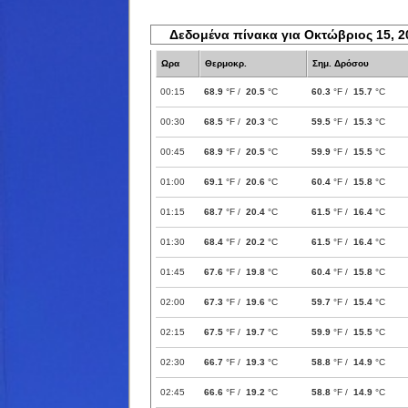
Δεδομένα πίνακα για Οκτώβριος 15, 2
Ωρα
Θερμοκρ.
Σημ. Δρόσου
00:15
68.9
°F /
20.5
°C
60.3
°F /
15.7
°C
00:30
68.5
°F /
20.3
°C
59.5
°F /
15.3
°C
00:45
68.9
°F /
20.5
°C
59.9
°F /
15.5
°C
01:00
69.1
°F /
20.6
°C
60.4
°F /
15.8
°C
01:15
68.7
°F /
20.4
°C
61.5
°F /
16.4
°C
01:30
68.4
°F /
20.2
°C
61.5
°F /
16.4
°C
01:45
67.6
°F /
19.8
°C
60.4
°F /
15.8
°C
02:00
67.3
°F /
19.6
°C
59.7
°F /
15.4
°C
02:15
67.5
°F /
19.7
°C
59.9
°F /
15.5
°C
02:30
66.7
°F /
19.3
°C
58.8
°F /
14.9
°C
02:45
66.6
°F /
19.2
°C
58.8
°F /
14.9
°C