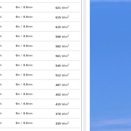
2
%
0
in /
0.0
mm
621
W/m
2
%
0
in /
0.0
mm
619
W/m
2
%
0
in /
0.0
mm
610
W/m
2
%
0
in /
0.0
mm
598
W/m
2
%
0
in /
0.0
mm
582
W/m
2
%
0
in /
0.0
mm
561
W/m
2
%
0
in /
0.0
mm
540
W/m
2
%
0
in /
0.0
mm
512
W/m
2
%
0
in /
0.0
mm
487
W/m
2
%
0
in /
0.0
mm
452
W/m
2
%
0
in /
0.0
mm
415
W/m
2
%
0
in /
0.0
mm
378
W/m
2
%
0
in /
0.0
mm
339
W/m