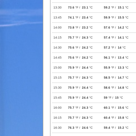
13:30
73.6
°F /
23.1
°C
59.2
°F /
15.1
°C
13:45
74.1
°F /
23.4
°C
59.9
°F /
15.5
°C
14:00
73.8
°F /
23.2
°C
57.6
°F /
14.2
°C
14:15
75.7
°F /
24.3
°C
57.4
°F /
14.1
°C
14:30
75.6
°F /
24.2
°C
57.2
°F /
14
°C
14:45
75.6
°F /
24.2
°C
56.1
°F /
13.4
°C
15:00
75.9
°F /
24.4
°C
55.9
°F /
13.3
°C
15:15
75.7
°F /
24.3
°C
58.5
°F /
14.7
°C
15:30
75.9
°F /
24.4
°C
58.6
°F /
14.8
°C
15:45
75.9
°F /
24.4
°C
59
°F /
15
°C
16:00
75.7
°F /
24.3
°C
60.1
°F /
15.6
°C
16:15
75.7
°F /
24.3
°C
60.4
°F /
15.8
°C
16:30
76.3
°F /
24.6
°C
59.4
°F /
15.2
°C