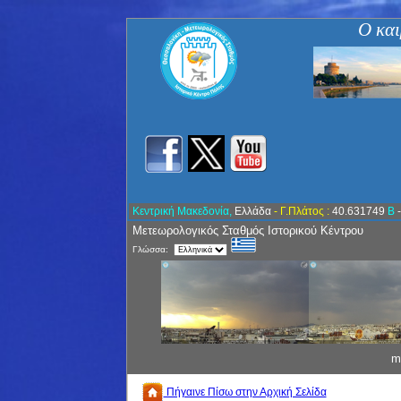
Ο και
Κεντρική Μακεδονία,
Ελλάδα
- Γ.Πλάτος :
40.631749
Β
Μετεωρολογικός Σταθμός Ιστορικού Κέντρου
Γλώσσα:
m
Πήγαινε Πίσω στην Αρχική Σελίδα