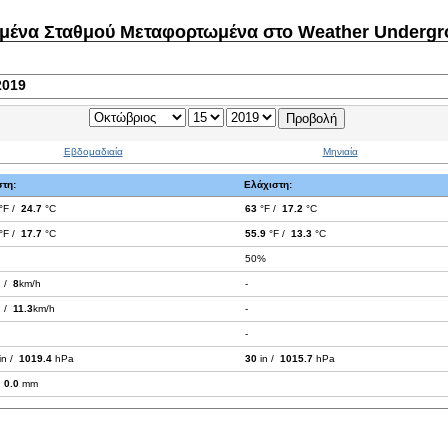
μένα Σταθμού Μεταφορτωμένα στο Weather Underg
2019
Εβδομαδιαία
Μηνιαία
τη:
Ελάχιστη:
°F /
24.7
°C
63
°F /
17.2
°C
°F /
17.7
°C
55.9
°F /
13.3
°C
50%
 /
8
km/h
-
 /
11.3
km/h
-
-
in /
1019.4
hPa
30
in /
1015.7
hPa
/
0.0
mm