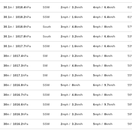
30.1
in /
1018.4
hPa
SSW
2
mph /
3.2
km/h
4
mph /
6.4
km/h
61
30.1
in /
1018.2
hPa
SSW
1
mph /
1.6
km/h
4
mph /
6.4
km/h
61
30.1
in /
1018.0
hPa
South
3
mph /
4.8
km/h
5
mph /
8
km/h
57
30.1
in /
1017.8
hPa
South
2
mph /
3.2
km/h
4
mph /
6.4
km/h
53
30.1
in /
1017.7
hPa
SSW
1
mph /
1.6
km/h
4
mph /
6.4
km/h
53
30
in /
1017.4
hPa
SW
2
mph /
3.2
km/h
5
mph /
8
km/h
51
30
in /
1017.3
hPa
SW
3
mph /
4.8
km/h
5
mph /
8
km/h
50
30
in /
1017.1
hPa
SW
2
mph /
3.2
km/h
5
mph /
8
km/h
55
30
in /
1016.8
hPa
SSW
5
mph /
8
km/h
6
mph /
9.7
km/h
55
30
in /
1016.7
hPa
SSW
3
mph /
4.8
km/h
5
mph /
8
km/h
56
30
in /
1016.6
hPa
SSW
2
mph /
3.2
km/h
6
mph /
9.7
km/h
58
30
in /
1016.3
hPa
SSW
2
mph /
3.2
km/h
5
mph /
8
km/h
59
30
in /
1016.2
hPa
SSW
2
mph /
3.2
km/h
5
mph /
8
km/h
56