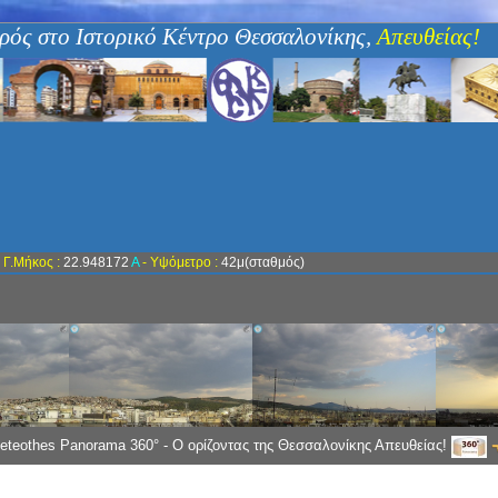
ρός στο Ιστορικό Κέντρο Θεσσαλονίκης,
Απευθείας!
-
Γ.Μήκος :
22.948172
Α
- Υψόμετρο :
42μ(σταθμός)
eteothes Panorama 360° - Ο ορίζοντας της Θεσσαλονίκης Απευθείας!