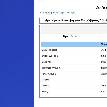
Δεδο
Επιστροφή στην Τρέχουσα Μέρα
Ημερήσια Σύνοψη για Οκτώβριος 15, 
Ημερήσια
Μέγισ
Θερμοκρασία:
76.5
Σημείο Δρόσου:
63.9
Υγρασία:
86%
Ταχύτητα Ανέμου:
5
mph
Ριπές Ανέμου:
7
mph
Ανεμος
-
Πίεση:
30.1
Υετός:
0
in 