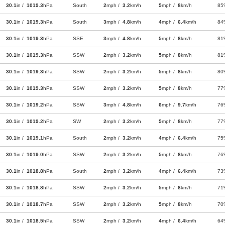
30.1
in /
1019.3
hPa
South
2
mph /
3.2
km/h
5
mph /
8
km/h
85
30.1
in /
1019.3
hPa
South
3
mph /
4.8
km/h
4
mph /
6.4
km/h
84
30.1
in /
1019.3
hPa
SSE
3
mph /
4.8
km/h
5
mph /
8
km/h
81
30.1
in /
1019.3
hPa
SSW
2
mph /
3.2
km/h
5
mph /
8
km/h
81
30.1
in /
1019.3
hPa
SSW
2
mph /
3.2
km/h
5
mph /
8
km/h
80
30.1
in /
1019.3
hPa
SSW
2
mph /
3.2
km/h
5
mph /
8
km/h
77
30.1
in /
1019.2
hPa
SSW
3
mph /
4.8
km/h
6
mph /
9.7
km/h
76
30.1
in /
1019.2
hPa
SW
2
mph /
3.2
km/h
5
mph /
8
km/h
77
30.1
in /
1019.1
hPa
South
2
mph /
3.2
km/h
4
mph /
6.4
km/h
75
30.1
in /
1019.0
hPa
SSW
2
mph /
3.2
km/h
5
mph /
8
km/h
76
30.1
in /
1018.8
hPa
South
2
mph /
3.2
km/h
4
mph /
6.4
km/h
73
30.1
in /
1018.8
hPa
SSW
2
mph /
3.2
km/h
5
mph /
8
km/h
71
30.1
in /
1018.7
hPa
SSW
2
mph /
3.2
km/h
5
mph /
8
km/h
70
30.1
in /
1018.5
hPa
SSW
2
mph /
3.2
km/h
4
mph /
6.4
km/h
64