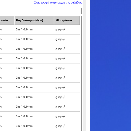
Επιστροφή στην αρχή της σελίδας
ρασία
Ραγδαιότητα (/ώρα)
Ηλιοφάνεια
2
%
0
in /
0.0
mm
0
W/m
2
%
0
in /
0.0
mm
0
W/m
2
%
0
in /
0.0
mm
0
W/m
2
%
0
in /
0.0
mm
0
W/m
2
%
0
in /
0.0
mm
0
W/m
2
%
0
in /
0.0
mm
0
W/m
2
%
0
in /
0.0
mm
0
W/m
2
%
0
in /
0.0
mm
0
W/m
2
%
0
in /
0.0
mm
0
W/m
2
%
0
in /
0.0
mm
0
W/m
2
%
0
in /
0.0
mm
0
W/m