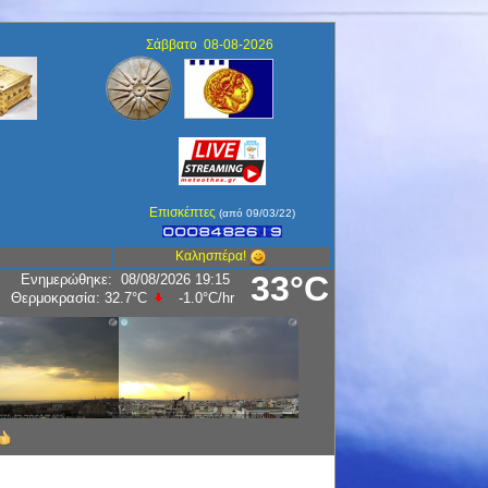
Σάββατο 08-08-2026
Επισκέπτες
(από 09/03/22)
Καλησπέρα!
33°C
Ενημερώθηκε
:
08/08/2026 19:15
Υγρασία:
52
%