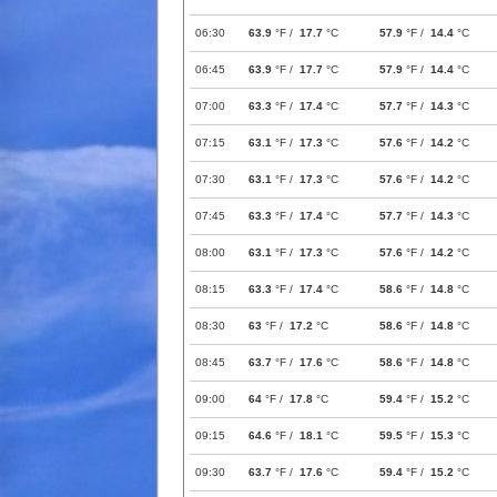
06:30
63.9
°F /
17.7
°C
57.9
°F /
14.4
°C
06:45
63.9
°F /
17.7
°C
57.9
°F /
14.4
°C
07:00
63.3
°F /
17.4
°C
57.7
°F /
14.3
°C
07:15
63.1
°F /
17.3
°C
57.6
°F /
14.2
°C
07:30
63.1
°F /
17.3
°C
57.6
°F /
14.2
°C
07:45
63.3
°F /
17.4
°C
57.7
°F /
14.3
°C
08:00
63.1
°F /
17.3
°C
57.6
°F /
14.2
°C
08:15
63.3
°F /
17.4
°C
58.6
°F /
14.8
°C
08:30
63
°F /
17.2
°C
58.6
°F /
14.8
°C
08:45
63.7
°F /
17.6
°C
58.6
°F /
14.8
°C
09:00
64
°F /
17.8
°C
59.4
°F /
15.2
°C
09:15
64.6
°F /
18.1
°C
59.5
°F /
15.3
°C
09:30
63.7
°F /
17.6
°C
59.4
°F /
15.2
°C