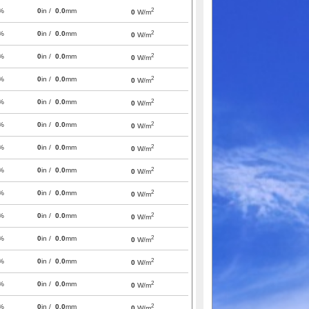
2
%
0
in /
0.0
mm
0
W/m
2
%
0
in /
0.0
mm
0
W/m
2
%
0
in /
0.0
mm
0
W/m
2
%
0
in /
0.0
mm
0
W/m
2
%
0
in /
0.0
mm
0
W/m
2
%
0
in /
0.0
mm
0
W/m
2
%
0
in /
0.0
mm
0
W/m
2
%
0
in /
0.0
mm
0
W/m
2
%
0
in /
0.0
mm
0
W/m
2
%
0
in /
0.0
mm
0
W/m
2
%
0
in /
0.0
mm
0
W/m
2
%
0
in /
0.0
mm
0
W/m
2
%
0
in /
0.0
mm
0
W/m
2
%
0
in /
0.0
mm
0
W/m