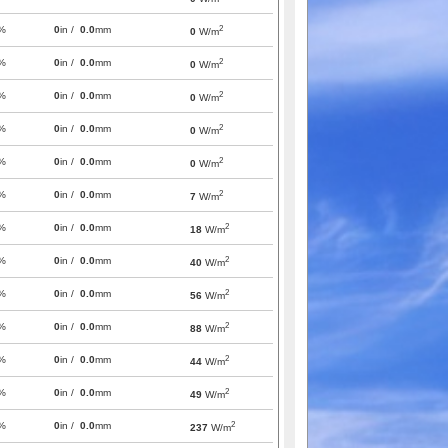
2
%
0
in /
0.0
mm
0
W/m
2
%
0
in /
0.0
mm
0
W/m
2
%
0
in /
0.0
mm
0
W/m
2
%
0
in /
0.0
mm
0
W/m
2
%
0
in /
0.0
mm
0
W/m
2
%
0
in /
0.0
mm
7
W/m
2
%
0
in /
0.0
mm
18
W/m
2
%
0
in /
0.0
mm
40
W/m
2
%
0
in /
0.0
mm
56
W/m
2
%
0
in /
0.0
mm
88
W/m
2
%
0
in /
0.0
mm
44
W/m
2
%
0
in /
0.0
mm
49
W/m
2
%
0
in /
0.0
mm
237
W/m