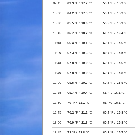
09:45
63.9
°F /
17.7
°C
59.4
°F /
15.2
°C
10:00
64.2
°F /
17.9
°C
59.4
°F /
15.2
°C
10:30
65.5
°F /
18.6
°C
59.5
°F /
15.3
°C
10:45
65.7
°F /
18.7
°C
59.7
°F /
15.4
°C
11:00
66.4
°F /
19.1
°C
60.1
°F /
15.6
°C
11:15
67.3
°F /
19.6
°C
59.9
°F /
15.5
°C
11:30
67.8
°F /
19.9
°C
60.1
°F /
15.6
°C
11:45
67.8
°F /
19.9
°C
60.4
°F /
15.8
°C
12:00
68.5
°F /
20.3
°C
60.4
°F /
15.8
°C
12:15
68.7
°F /
20.4
°C
61
°F /
16.1
°C
12:30
70
°F /
21.1
°C
61
°F /
16.1
°C
12:45
70.2
°F /
21.2
°C
60.4
°F /
15.8
°C
13:00
70.9
°F /
21.6
°C
60.4
°F /
15.8
°C
13:15
73
°F /
22.8
°C
60.3
°F /
15.7
°C