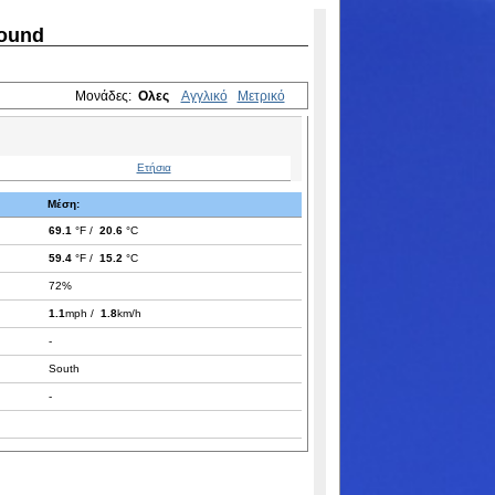
round
Μονάδες:
Ολες
Αγγλικό
Μετρικό
Ετήσια
Μέση:
69.1
°F /
20.6
°C
59.4
°F /
15.2
°C
72%
1.1
mph /
1.8
km/h
-
South
-