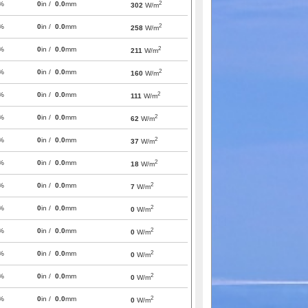
2
%
0
in /
0.0
mm
302
W/m
2
%
0
in /
0.0
mm
258
W/m
2
%
0
in /
0.0
mm
211
W/m
2
%
0
in /
0.0
mm
160
W/m
2
%
0
in /
0.0
mm
111
W/m
2
%
0
in /
0.0
mm
62
W/m
2
%
0
in /
0.0
mm
37
W/m
2
%
0
in /
0.0
mm
18
W/m
2
%
0
in /
0.0
mm
7
W/m
2
%
0
in /
0.0
mm
0
W/m
2
%
0
in /
0.0
mm
0
W/m
2
%
0
in /
0.0
mm
0
W/m
2
%
0
in /
0.0
mm
0
W/m
2
%
0
in /
0.0
mm
0
W/m