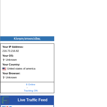
Κίνηση Ιστοσελίδας
Your IP Address:
216.73.216.82
Your OS:
Unknown
Your Country:
United states of america
Your Browser:
Unknown
8 Online
-
Tracking ON
Live Traffic Feed