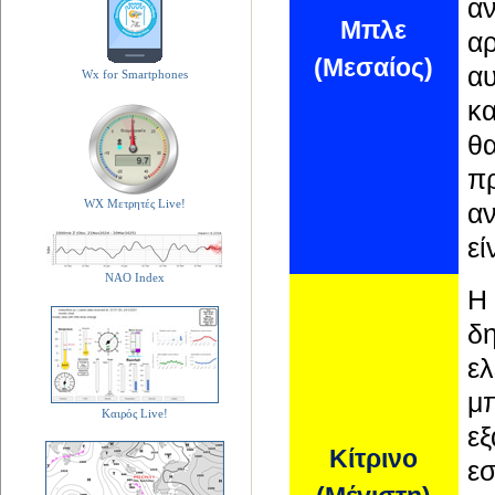
αν
Μπλε
αρ
(Μεσαίος)
αυ
Wx for Smartphones
κα
θ
π
WX Μετρητές Live!
αν
εί
NAO Index
Η
δη
ε
μ
Καιρός Live!
ε
Κίτρινο
εσ