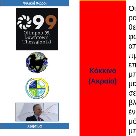
Φιλικοί Χώροι
Ο
ρα
θ
φ
α
π
ε
Κόκκινο
μπ
(Ακραία)
με
σ
βλ
έ
μό
Χρήσιμα
μπ