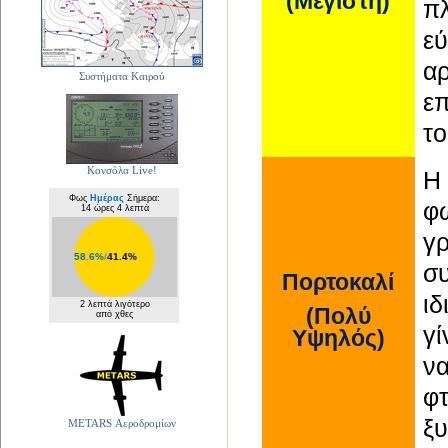
(Μέγιστη)
π
ε
αρ
Συστήματα Καιρού
ε
το
Κονσόλα Live!
Η
Φως
Ημέρας
Σήμερα:
φω
14 ώρες 4 λεπτά
γρ
58.6%
/
41.4%
σ
Πορτοκαλί
ι
2 λεπτά λιγότερο
(Πολύ
από χθες
γί
Υψηλός)
ν
φ
ξυ
METARS Αεροδρομίων