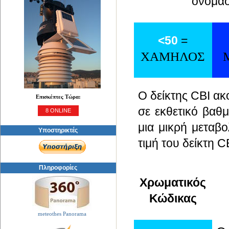
ονομασ
<50
=
ΧΑΜΗΛΟΣ
Ο δείκτης CBI ακ
Επισκέπτες Τώρα:
σε εκθετικό βαθμ
8 ONLINE
μια μικρή μεταβο
Υποστηρικτές
τιμή του δείκτη C
Πληροφορίες
Χρωματικός
Κώδικας
meteothes Panorama