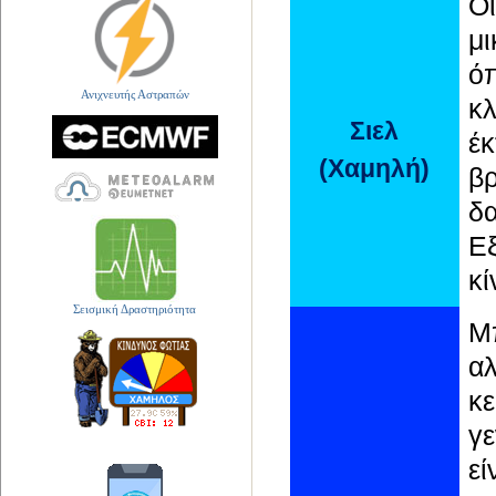
Ο
μι
ό
Ανιχνευτής Αστραπών
κ
Σιελ
έ
(Χαμηλή)
βρ
δ
Ε
κί
Σεισμική Δραστηριότητα
Μ
α
κε
γε
εί