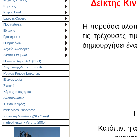
Δείκτης Κι
Κάμερες
Καιρός Live!
Εικόνες-Χάρτες
Η παρούσα υλοπο
Προγνώσεις
Εκτακτα!
τις τρέχουσες τ
Γραφήματα
Ημερολόγιο
δημιουργήσει ένα
Αρχεία-Αναφορές
Δίκτυο Σταθμών
Ποιότητα Αέρα-AQI (Νέο!)
Ανιχνευτής Αστραπών (Νέο!)
Ραντάρ Καιρού Ευρώπης
Επικοινωνία
Σχετικά
Χάρτης Ιστοχώρου
Ανακοινώσεις!
Τι είναι Καιρός;
meteothes Panorama
Τ
Ζωντανή Μετάδοση(SkyCam)!
meteothes.gr - Από το 2005!
Κατόπιν, η α