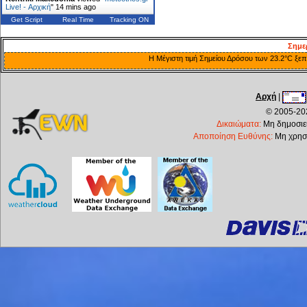
Live! - Αρχική
"
14 mins ago
Get Script
Real Time
Tracking ON
Σημε
Η Μέγιστη τιμή Σημείου Δρόσου των 23.2°C ξεπ
Αρχή
|
© 2005-202
Δικαιώματα:
Μη δημοσιεύ
Αποποίηση Ευθύνης:
Μη χρησι