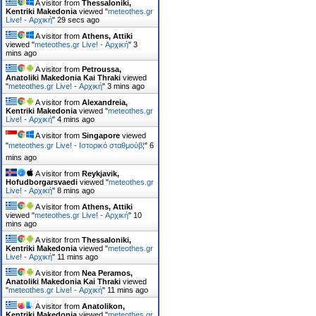
A visitor from
Thessaloniki,
Kentriki Makedonia
viewed "
meteothes.gr
Live! - Αρχική
"
30 secs ago
A visitor from
Athens, Attiki
viewed "
meteothes.gr Live! - Αρχική
"
3
mins ago
A visitor from
Petroussa,
Anatoliki Makedonia Kai Thraki
viewed
"
meteothes.gr Live! - Αρχική
"
3 mins ago
A visitor from
Alexandreia,
Kentriki Makedonia
viewed "
meteothes.gr
Live! - Αρχική
"
4 mins ago
A visitor from
Singapore
viewed
"
meteothes.gr Live! - Ιστορικό σταθμούβ¦
"
6
mins ago
A visitor from
Reykjavik,
Hofudborgarsvaedi
viewed "
meteothes.gr
Live! - Αρχική
"
8 mins ago
A visitor from
Athens, Attiki
viewed "
meteothes.gr Live! - Αρχική
"
10
mins ago
A visitor from
Thessaloniki,
Kentriki Makedonia
viewed "
meteothes.gr
Live! - Αρχική
"
11 mins ago
A visitor from
Nea Peramos,
Anatoliki Makedonia Kai Thraki
viewed
"
meteothes.gr Live! - Αρχική
"
11 mins ago
A visitor from
Anatolikon,
Kentriki Makedonia
viewed "
meteothes.gr