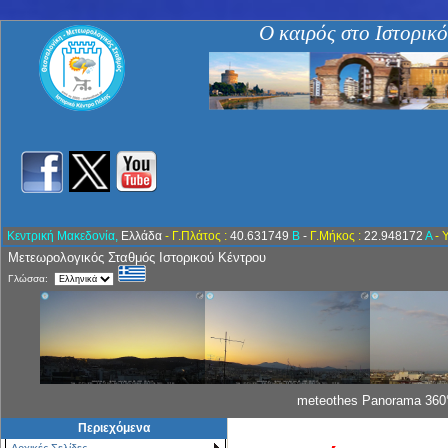
Ο καιρός στο Ιστορικ
Κεντρική Μακεδονία,
Ελλάδα
- Γ.Πλάτος :
40.631749
Β
-
Γ.Μήκος :
22.948172
Α
- 
Μετεωρολογικός Σταθμός Ιστορικού Κέντρου
Γλώσσα:
meteothes Panorama 360°
Περιεχόμενα
Αρχικές Σελίδες