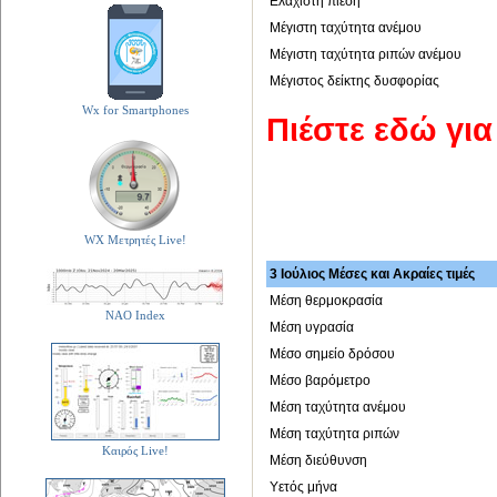
Ελάχιστη πίεση
Μέγιστη ταχύτητα ανέμου
Μέγιστη ταχύτητα ριπών ανέμου
Μέγιστος δείκτης δυσφορίας
Wx for Smartphones
Πιέστε εδώ γι
WX Μετρητές Live!
3 Ιούλιος Μέσες και Ακραίες τιμές
Μέση θερμοκρασία
NAO Index
Μέση υγρασία
Μέσο σημείο δρόσου
Μέσο βαρόμετρο
Μέση ταχύτητα ανέμου
Μέση ταχύτητα ριπών
Καιρός Live!
Μέση διεύθυνση
Υετός μήνα