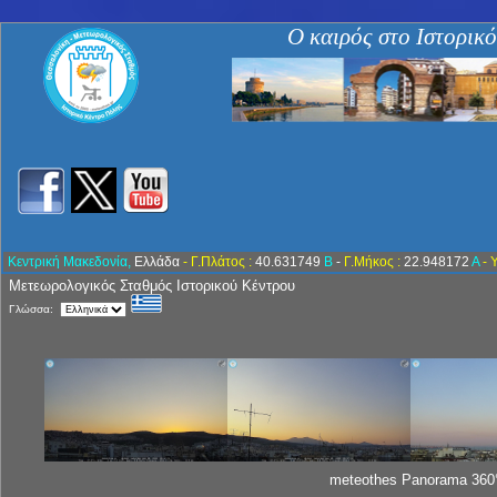
Ο καιρός στο Ιστορικ
Κεντρική Μακεδονία,
Ελλάδα
- Γ.Πλάτος :
40.631749
Β
-
Γ.Μήκος :
22.948172
Α
- 
Μετεωρολογικός Σταθμός Ιστορικού Κέντρου
Γλώσσα:
meteothes Panorama 360°