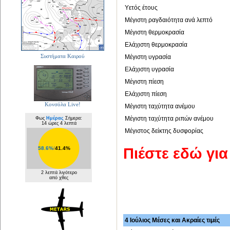
Υετός έτους
Μέγιστη ραγδαιότητα ανά λεπτό
Μέγιστη θερμοκρασία
Ελάχιστη θερμοκρασία
Συστήματα Καιρού
Μέγιστη υγρασία
Ελάχιστη υγρασία
Μέγιστη πίεση
Ελάχιστη πίεση
Κονσόλα Live!
Μέγιστη ταχύτητα ανέμου
Μέγιστη ταχύτητα ριπών ανέμου
Φως
Ημέρας
Σήμερα:
14 ώρες 4 λεπτά
Μέγιστος δείκτης δυσφορίας
Πιέστε εδώ γι
58.6%
/
41.4%
2 λεπτά λιγότερο
από χθες
4 Ιούλιος Μέσες και Ακραίες τιμές