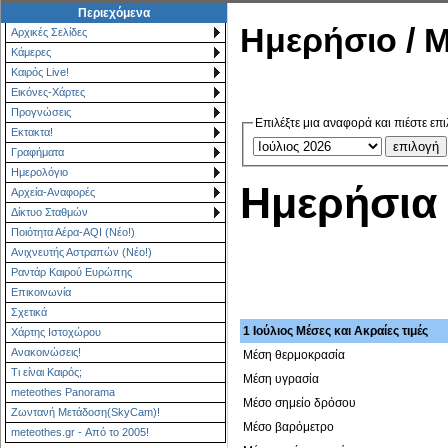
Περιεχόμενα
Ημερήσιο / Μ
Αρχικές Σελίδες
Κάμερες
Καιρός Live!
Εικόνες-Χάρτες
Προγνώσεις
Επιλέξτε μια αναφορά και πιέστε επι
Εκτακτα!
Γραφήματα
Ημερολόγιο
Ημερήσια 
Αρχεία-Αναφορές
Δίκτυο Σταθμών
Ποιότητα Αέρα-AQI (Νέο!)
Ανιχνευτής Αστραπών (Νέο!)
Ραντάρ Καιρού Ευρώπης
Επικοινωνία
Σχετικά
1 Ιούλιος Μέσες και Ακραίες τιμές
Χάρτης Ιστοχώρου
Ανακοινώσεις!
Μέση θερμοκρασία
Τι είναι Καιρός;
Μέση υγρασία
meteothes Panorama
Μέσο σημείο δρόσου
Ζωντανή Μετάδοση(SkyCam)!
Μέσο βαρόμετρο
meteothes.gr - Από το 2005!