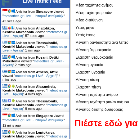
Live Traffic Feed
Μέση ταχύτητα ανέμου
A visitor from
Singapore
viewed
Μέση ταχύτητα ριπών
"
meteothes.gr Live! - Ιστορικό σταθμούβ¦
"
Μέση διεύθυνση
45 secs ago
Υετός μήνα
A visitor from
Anatolikon,
Kentriki Makedonia
viewed "
meteothes.gr
Υετός έτους
Live! - Αρχική
"
59 secs ago
Μέγιστη ραγδαιότητα ανά λεπτό
A visitor from
Thessaloniki,
Kentriki Makedonia
viewed "
meteothes.gr
Μέγιστη θερμοκρασία
Live! - Αρχική
"
1 min ago
Ελάχιστη θερμοκρασία
A visitor from
Kozani, Dytiki
Makedonia
viewed "
meteothes.gr Live! -
Μέγιστη υγρασία
Αρχική
"
2 mins ago
A visitor from
Athens, Attiki
Ελάχιστη υγρασία
viewed "
meteothes.gr Live! - Αρχική
"
4
mins ago
Μέγιστη πίεση
A visitor from
Alexandreia,
Ελάχιστη πίεση
Kentriki Makedonia
viewed "
meteothes.gr
Live! - Αρχική
"
4 mins ago
Μέγιστη ταχύτητα ανέμου
A visitor from
Thessaloniki,
Μέγιστη ταχύτητα ριπών ανέμου
Kentriki Makedonia
viewed "
meteothes.gr
Live! - Αρχική
"
9 mins ago
Μέγιστος δείκτης δυσφορίας
A visitor from
Singapore
viewed
Πιέστε εδώ γι
"
meteothes.gr Live! - Ιστορικό σταθμούβ¦
"
12 mins ago
A visitor from
Leptokarya,
Kentriki Makedonia
viewed "
meteothes.gr