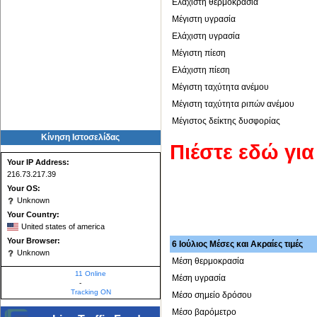
Ελάχιστη θερμοκρασία
Μέγιστη υγρασία
Ελάχιστη υγρασία
Μέγιστη πίεση
Ελάχιστη πίεση
Μέγιστη ταχύτητα ανέμου
Μέγιστη ταχύτητα ριπών ανέμου
Μέγιστος δείκτης δυσφορίας
Κίνηση Ιστοσελίδας
Πιέστε εδώ γι
Your IP Address:
216.73.217.39
Your OS:
Unknown
Your Country:
United states of america
Your Browser:
6 Ιούλιος Μέσες και Ακραίες τιμές
Unknown
Μέση θερμοκρασία
11 Online
Μέση υγρασία
-
Tracking ON
Μέσο σημείο δρόσου
Μέσο βαρόμετρο