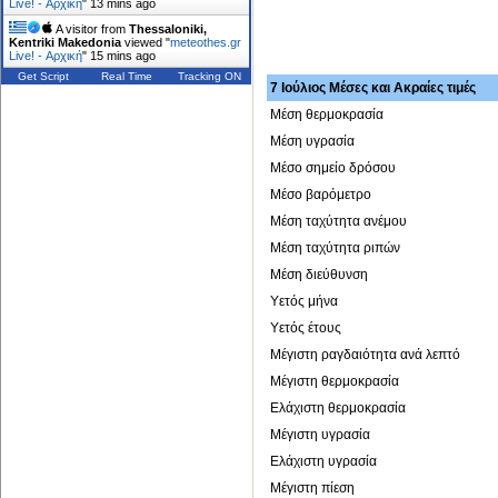
Live! - Αρχική
"
13 mins ago
A visitor from
Thessaloniki,
Kentriki Makedonia
viewed "
meteothes.gr
Live! - Αρχική
"
15 mins ago
Get Script
Real Time
Tracking ON
7 Ιούλιος Μέσες και Ακραίες τιμές
Μέση θερμοκρασία
Μέση υγρασία
Μέσο σημείο δρόσου
Μέσο βαρόμετρο
Μέση ταχύτητα ανέμου
Μέση ταχύτητα ριπών
Μέση διεύθυνση
Υετός μήνα
Υετός έτους
Μέγιστη ραγδαιότητα ανά λεπτό
Μέγιστη θερμοκρασία
Ελάχιστη θερμοκρασία
Μέγιστη υγρασία
Ελάχιστη υγρασία
Μέγιστη πίεση