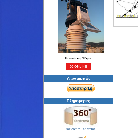
Επισκέπτες Τώρα:
20 ONLINE
Υποστηρικτές
Πληροφορίες
meteothes Panorama