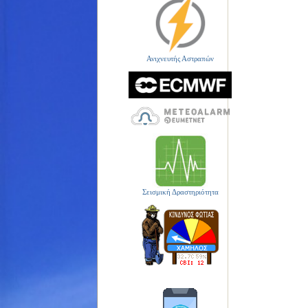
Ανιχνευτής Αστραπών
Σεισμική Δραστηριότητα