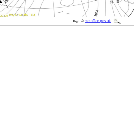
:©
metoffice.gov.uk
Πηγή