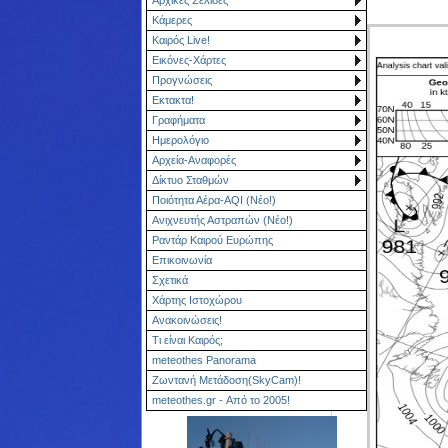
Κάμερες
Καιρός Live!
Εικόνες-Χάρτες
Προγνώσεις
Εκτακτα!
Γραφήματα
Ημερολόγιο
Αρχεία-Αναφορές
Δίκτυο Σταθμών
Ποιότητα Αέρα-AQI (Νέο!)
Ανιχνευτής Αστραπών (Νέο!)
Ραντάρ Καιρού Ευρώπης
Επικοινωνία
Σχετικά
Χάρτης Ιστοχώρου
Ανακοινώσεις!
Τι είναι Καιρός;
meteothes Panorama
Ζωντανή Μετάδοση(SkyCam)!
meteothes.gr - Από το 2005!