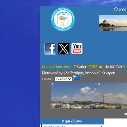
Ο και
Κεντρική Μακεδονία,
Ελλάδα
- Γ.Πλάτος :
40.631749
Β
Μετεωρολογικός Σταθμός Ιστορικού Κέντρου
Γλώσσα:
m
Περιεχόμενα
Αρχικές Σελίδες