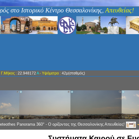
ρός στο Ιστορικό Κέντρο Θεσσαλονίκης,
Απευθείας!
-
Γ.Μήκος :
22.948172
Α
- Υψόμετρο :
42μ(σταθμός)
eteothes Panorama 360° - Ο ορίζοντας της Θεσσαλονίκης Απευθείας!
Συστήματα Καιρού σε Ε