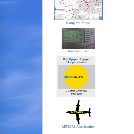
Συστήματα Καιρού
Κονσόλα Live!
Φως
Ημέρας
Σήμερα:
14 ώρες 2 λεπτά
58.5%
/
41.5%
2 λεπτά λιγότερο
από χθες
METARS Αεροδρομίων