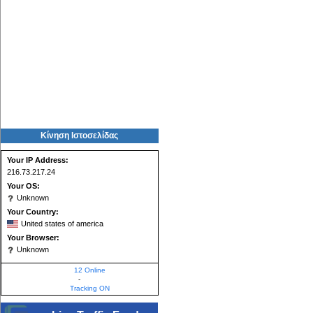
Κίνηση Ιστοσελίδας
Your IP Address:
216.73.217.24
Your OS:
Unknown
Your Country:
United states of america
Your Browser:
Unknown
12 Online
-
Tracking ON