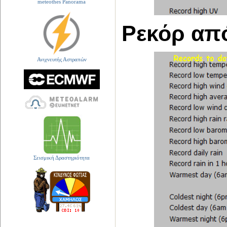
meteothes Panorama
Ρεκόρ απ
Ανιχνευτής Αστραπών
Σεισμική Δραστηριότητα