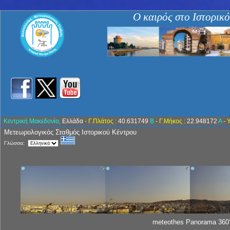
Ο καιρός στο Ιστορικ
Κεντρική Μακεδονία,
Ελλάδα
- Γ.Πλάτος :
40.631749
Β
-
Γ.Μήκος :
22.948172
Α
- 
Μετεωρολογικός Σταθμός Ιστορικού Κέντρου
Γλώσσα:
meteothes Panorama 360°