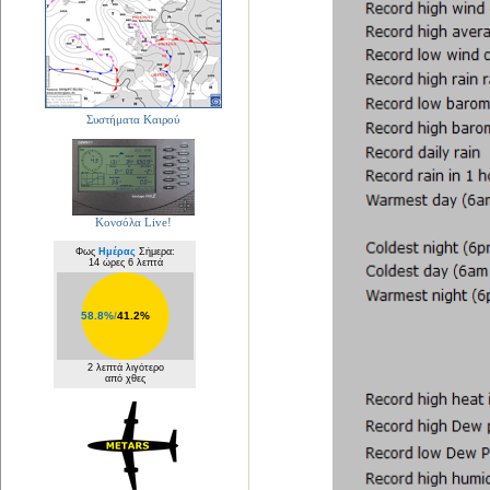
Συστήματα Καιρού
Κονσόλα Live!
Φως
Ημέρας
Σήμερα:
14 ώρες 6 λεπτά
58.8%
/
41.2%
2 λεπτά λιγότερο
από χθες