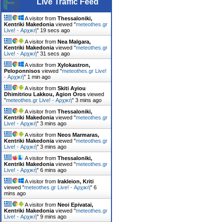
Live Traffic Feed
A visitor from
Thessaloniki,
Kentriki Makedonia
viewed "
meteothes.gr
Live! - Αρχική
"
20 secs ago
A visitor from
Nea Malgara,
Kentriki Makedonia
viewed "
meteothes.gr
Live! - Αρχική
"
32 secs ago
A visitor from
Xylokastron,
Peloponnisos
viewed "
meteothes.gr Live!
- Αρχική
"
1 min ago
A visitor from
Skiti Ayiou
Dhimitriou Lakkou, Agion Oros
viewed
"
meteothes.gr Live! - Αρχική
"
3 mins ago
A visitor from
Thessaloniki,
Kentriki Makedonia
viewed "
meteothes.gr
Live! - Αρχική
"
3 mins ago
A visitor from
Neos Marmaras,
Kentriki Makedonia
viewed "
meteothes.gr
Live! - Αρχική
"
3 mins ago
A visitor from
Thessaloniki,
Kentriki Makedonia
viewed "
meteothes.gr
Live! - Αρχική
"
6 mins ago
A visitor from
Irakleion, Kriti
viewed "
meteothes.gr Live! - Αρχική
"
6
mins ago
A visitor from
Neoi Epivatai,
Kentriki Makedonia
viewed "
meteothes.gr
Live! - Αρχική
"
9 mins ago