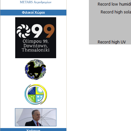
METARS Αεροδρομίων
Φιλικοί Χώροι