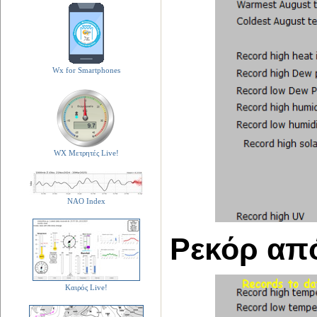
Wx for Smartphones
WX Μετρητές Live!
NAO Index
Ρεκόρ από
Καιρός Live!