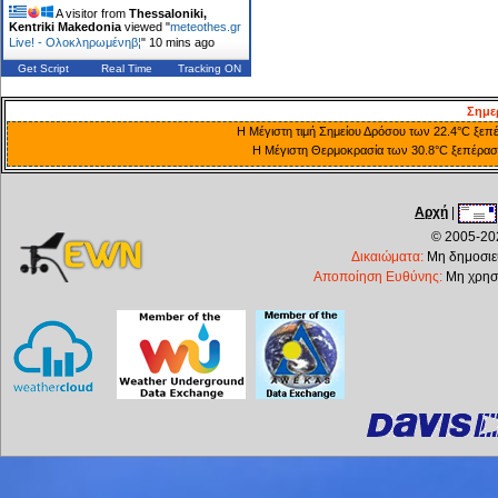
A visitor from
Thessaloniki,
Kentriki Makedonia
viewed "
meteothes.gr
Live! - Ολοκληρωμένηβ¦
"
10 mins ago
Get Script
Real Time
Tracking ON
Σημε
Η Μέγιστη τιμή Σημείου Δρόσου των 22.4°C ξεπέ
Η Μέγιστη Θερμοκρασία των 30.8°C ξεπέρασε 
Αρχή
|
© 2005-202
Δικαιώματα:
Μη δημοσιεύ
Αποποίηση Ευθύνης:
Μη χρησι