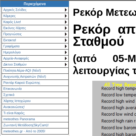
Περιεχόμενα
Ρεκόρ Μετεω
Αρχικές Σελίδες
Κάμερες
Καιρός Live!
Ρεκόρ απ
Εικόνες-Χάρτες
Προγνώσεις
Σταθμού
Εκτακτα!
Γραφήματα
Ημερολόγιο
(από 05-Μ
Αρχεία-Αναφορές
Δίκτυο Σταθμών
λειτουργίας 
Ποιότητα Αέρα-AQI (Νέο!)
Ανιχνευτής Αστραπών (Νέο!)
Ραντάρ Καιρού Ευρώπης
Επικοινωνία
Σχετικά
Χάρτης Ιστοχώρου
Ανακοινώσεις!
Τι είναι Καιρός;
meteothes Panorama
Ζωντανή Μετάδοση(SkyCam)!
meteothes.gr - Από το 2005!